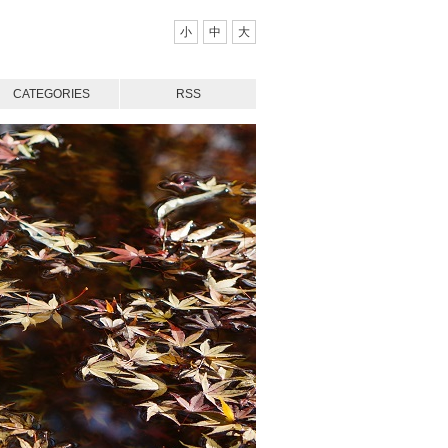
小
中
大
CATEGORIES
RSS