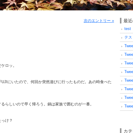
最近
次のエントリー »
test
テス
Twee
Twee
Twee
だケロッ。
Twee
Twee
FUJIにいたので、何回か突然遊びに行ったものだ。あの時食べた
Twee
Twee
するらしいので早く帰ろう。鍋は家族で囲むのが一番。
Twee
たっけ？
カテ