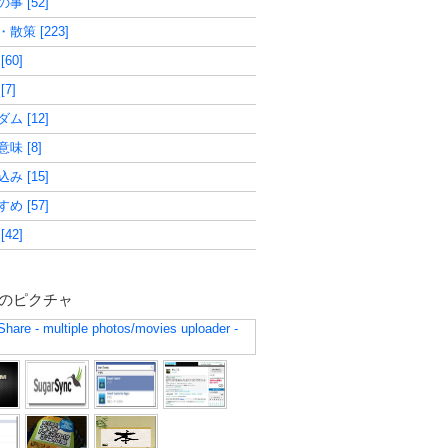
事 [52]
散策 [223]
[60]
[7]
ム [12]
味 [8]
み [15]
め [57]
[42]
のピクチャ