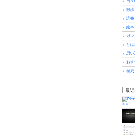
日々の
散歩・
読書 
絵本 
ガンダ
とは意
思い込
おすす
歴史 
最近