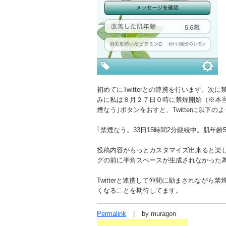
初めてにTwitterとの連携を行います。
みに私は８月２７日０時に禁煙開始（※本
煙なう｣ボタンをおすと、Twitterに以下
｢禁煙なう。33日15時間2分継続中。肌年齢5.
投稿内容がもっとカスタマイズ出来ると楽
グの前に半角スペースが生成されなかった
Twitterと連携して仲間に励まされなが
くなることを期待してます。
Permalink
by muragon