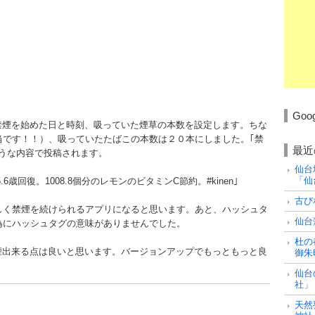
Go
次に禁煙を始めた日と時刻、吸っていた煙草の本数を設定します。ちな
当です！！）、吸っていたたばこの本数は２０本にしました。｢禁
最近
のような内容で投稿されます。
仙台
「仙
6歳回復。1008.8個分のレモンのビタミンC節約。#kinen｣
古び
しく禁煙を続けられるアプリになると思います。あと、ハッシュタ
仙台
為にハッシュタグの意味がありませんでした。
杜の
ら禁煙出来る点は良いと思います。バージョンアップでもっともっと良
御朱
仙台
社」
天然