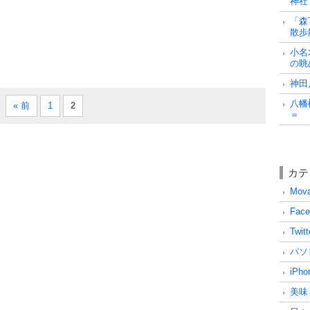
神社
「森
散歩
小名
の眺
神田
八幡
« 前
1
2
＝
カテ
Mova
Face
Twitt
パソコ
iPho
美味し