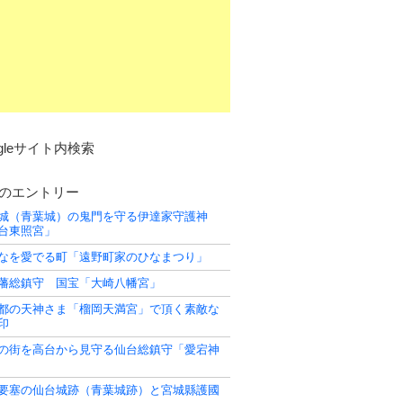
ogleサイト内検索
のエントリー
城（青葉城）の鬼門を守る伊達家守護神
台東照宮」
なを愛でる町「遠野町家のひなまつり」
藩総鎮守 国宝「大崎八幡宮」
都の天神さま「榴岡天満宮」で頂く素敵な
印
の街を高台から見守る仙台総鎮守「愛宕神
要塞の仙台城跡（青葉城跡）と宮城縣護國