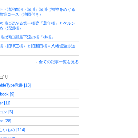
下・清澄白河・深川」深川七福神をめぐる
散策コース（地図付き）
木川に架かる第一橋梁「萬年橋」とケルン
め（清洲橋）
川の河口部最下流の橋「柳橋」
橋（旧弾正橋）と旧新田橋＝八幡堀遊歩道
全ての記事一覧を見る
ゴリ
bleType覚書 [13]
book [9]
er [11]
ン [6]
ne [28]
いもの [114]